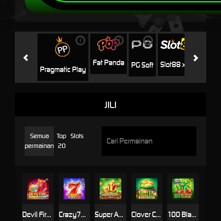
i
i
i
i
i
Facha
Fat Panda
Slot88 x PP
PG Soft
Pragmatic Play
JILI
Semua
Top
Slots
permainan
20
Devil Fire Bonu$ Coin
Crazy777 2
Super Ace 2
Clover Coins 4x4
100 Blazing Clover