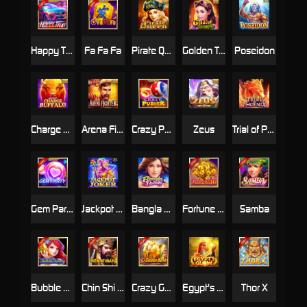
Happy Taxi
Fa Fa Fa
Pirate Queen
Golden Temple
Poseidon
Charge Buffalo Ascent
Arena Fighter
Crazy Pusher
Zeus
Trial of Phoenix
Gem Party
Jackpot Joker
Bangla Beauty
Fortune Tree
Samba
Bubble Beauty
Chin Shi Huang
Crazy Golden Bank
Egypt's Glow
Thor X