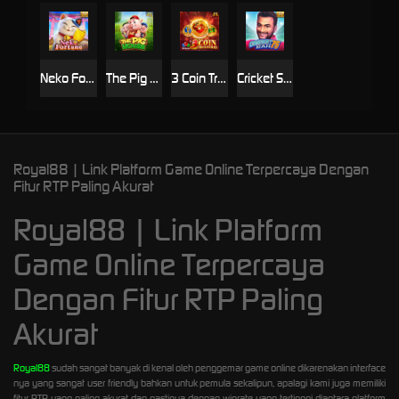
Neko Fortune
The Pig House
3 Coin Treasures
Cricket Sah 75
Royal88 | Link Platform Game Online Terpercaya Dengan
Fitur RTP Paling Akurat
Royal88 | Link Platform
Game Online Terpercaya
Dengan Fitur RTP Paling
Akurat
Royal88
sudah sangat banyak di kenal oleh penggemar game online dikarenakan interface
nya yang sangat user friendly bahkan untuk pemula sekalipun, apalagi kami juga memiliki
fitur RTP yang paling akurat dan pastinya dengan winrate yang tertinggi diantara platform