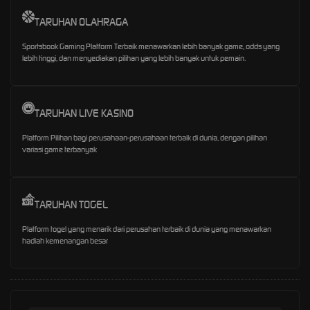
TARUHAN OLAHRAGA
Sportsbook Gaming Platform Terbaik menawarkan lebih banyak game, odds yang
lebih tinggi, dan menyediakan pilihan yang lebih banyak untuk pemain.
TARUHAN LIVE KASINO
Platform Pilihan bagi perusahaan-perusahaan terbaik di dunia, dengan pilihan
variasi game terbanyak
TARUHAN TOGEL
Platform togel yang menarik dari perusahan terbaik di dunia yang menawarkan
hadiah kemenangan besar