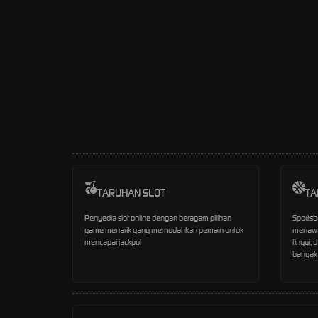
TARUHAN SLOT
TA
Penyedia slot online dengan beragam pilihan
Sportsb
game menarik yang memudahkan pemain untuk
menawar
mencapai jackpot
tinggi,
banyak 