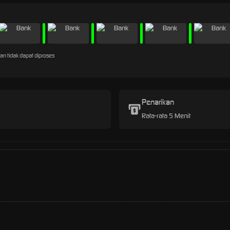
an tidak dapat diproses
Penarikan
Rata-rata 5 Menit