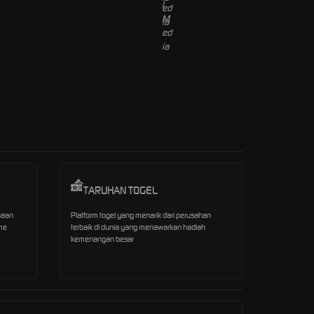
TARUHAN TOGEL
haan
Platform togel yang menarik dari perusahan
ame
terbaik di dunia yang menawarkan hadiah
kemenangan besar