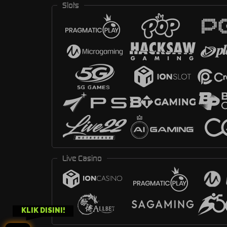
Slots
Live Casino
KLIK DISINI!