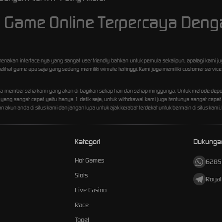
m Game Online Terpercaya Denga
nakan interface nya yang sangat user friendly bahkan untuk pemula sekalipun, apalagi kami jug
melihat game apa saja yang sedang memiliki winrate tertinggi. Kami juga memiliki customer serv
ember setia kami yang akan di bagikan setiap hari dan setiap minggunya. Untuk metode depos
RIS yang sangat cepat yaitu hanya 1 detik saja, untuk withdrawal kami juga tentunya sangat c
an akun anda di situs kami dan jangan lupa untuk ajak kerabat terdekat untuk bermain di situs 
Kategori
Dukunga
Hot Games
6285
Slots
Royal
Live Casino
Race
Togel