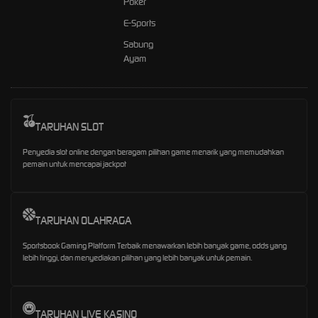
Poker
E-Sports
Sabung
Ayam
TARUHAN SLOT
Penyedia slot online dengan beragam pilihan game menarik yang memudahkan
pemain untuk mencapai jackpot
TARUHAN OLAHRAGA
Sportsbook Gaming Platform Terbaik menawarkan lebih banyak game, odds yang
lebih tinggi, dan menyediakan pilihan yang lebih banyak untuk pemain.
TARUHAN LIVE KASINO