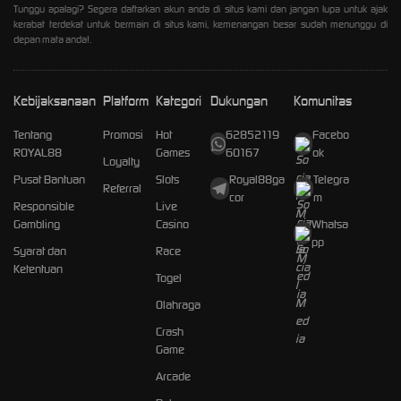
Tunggu apalagi? Segera daftarkan akun anda di situs kami dan jangan lupa untuk ajak
kerabat terdekat untuk bermain di situs kami, kemenangan besar sudah menunggu di
depan mata anda!.
Kebijaksanaan
Platform
Kategori
Dukungan
Komunitas
Tentang
Promosi
Hot
62852119
Facebo
ROYAL88
Games
60167
ok
Loyalty
Pusat Bantuan
Slots
Royal88ga
Telegra
Referral
cor
m
Responsible
Live
Gambling
Casino
Whatsa
pp
Syarat dan
Race
Ketentuan
Togel
Olahraga
Crash
Game
Arcade