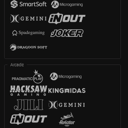
Arcade